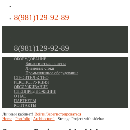
8(981)129-92-89
8(981)129-92-89
ОБОРУДОВАНИЕ
Биологическая очистка
Ливневые стоки
Промышленное оборудование
СТРОИТЕЛЬСТВО
РЕКОНСТРУКЦИЯ
ОБСЛУЖИВАНИЕ
СПЕЦПРЕДЛОЖЕНИЕ
О НАС
ПАРТНЕРЫ
КОНТАКТЫ
Личный кабинет!
Войти/Зарегистрироваться
Home
|
Portfolio
|
Architectural
|
Strange Project with sidebar