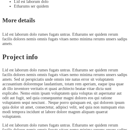
Lid est laborum dolo
Etharums ser quidem
More details
Lid est laborum dolo rumes fugats untras. Etharums ser quidem rerum
facilis dolores nemis omnis fugats vitaes nemo minima rerums unsers sadips
amets.
Project info
Lid est laborum dolo rumes fugats untras. Etharums ser quidem rerum
facilis dolores nemis omnis fugats vitaes nemo minima rerums unsers sadips
amets. Sed ut perspiciatis unde omnis iste natus error sit voluptatem
accusantium doloremque laudantium, totam rem aperiam, eaque ipsa quae
ab illo inventore veritatis et quasi architecto beatae vitae dicta sunt
explicabo. Nemo enim ipsam voluptatem quia voluptas sit aspernatur aut
odit aut fugit, sed quia consequuntur magni dolores eos qui ratione
voluptatem sequi nesciunt.. Neque porro quisquam est, qui dolorem ipsum
quia dolor sit amet, consectetur, adipisci velit, sed quia non numquam eius
modi tempora incidunt ut labore dolore magnm aliquam quaerat
voluptatem.
Lid est laborum dolo rumes fugats untras. Etharums ser quidem rerum
facilis dolores nemis omnis fugats vitaes nemo minima rerums unsers sadips