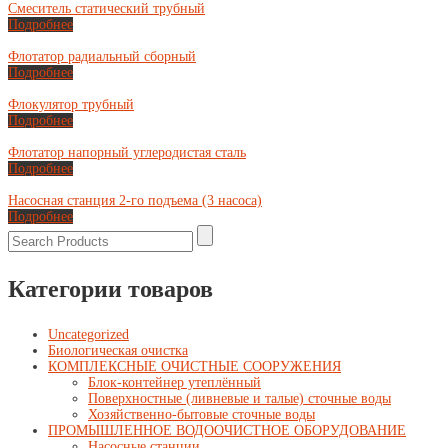
Смеситель статический трубный
Подробнее
Флотатор радиальный сборный
Подробнее
Флокулятор трубный
Подробнее
Флотатор напорный углеродистая сталь
Подробнее
Насосная станция 2-го подъема (3 насоса)
Подробнее
Категории товаров
Uncategorized
Биологическая очистка
КОМПЛЕКСНЫЕ ОЧИСТНЫЕ СООРУЖЕНИЯ
Блок-контейнер утеплённый
Поверхностные (ливневые и талые) сточные воды
Хозяйственно-бытовые сточные воды
ПРОМЫШЛЕННОЕ ВОДООЧИСТНОЕ ОБОРУДОВАНИЕ
Насосные станции