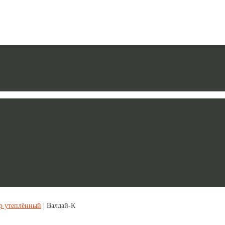
р утеплённый
| Валдай-К